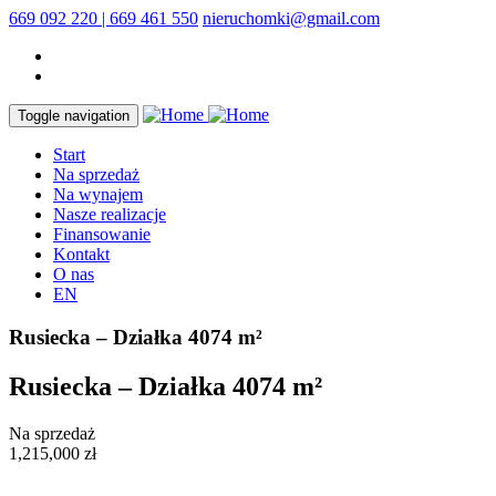
669 092 220 | 669 461 550
nieruchomki@gmail.com
Toggle navigation
Start
Na sprzedaż
Na wynajem
Nasze realizacje
Finansowanie
Kontakt
O nas
EN
Rusiecka – Działka 4074 m²
Rusiecka – Działka 4074 m²
Na sprzedaż
1,215,000 zł