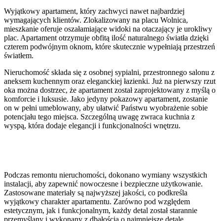
Wyjątkowy apartament, który zachwyci nawet najbardziej
wymagających klientów. Zlokalizowany na placu Wolnica,
mieszkanie oferuje oszałamiające widoki na otaczający je urokliwy
plac. Apartament otrzymuje obfitą ilość naturalnego światła dzięki
czterem podwójnym oknom, które skutecznie wypełniają przestrzeń
światłem.
Nieruchomość składa się z osobnej sypialni, przestronnego salonu z
aneksem kuchennym oraz eleganckiej łazienki. Już na pierwszy rzut
oka można dostrzec, że apartament został zaprojektowany z myślą o
komforcie i luksusie. Jako jedyny pokazowy apartament, zostanie
on w pełni umeblowany, aby ułatwić Państwu wyobrażenie sobie
potencjału tego miejsca. Szczególną uwagę zwraca kuchnia z
wyspą, która dodaje elegancji i funkcjonalności wnętrzu.
Podczas remontu nieruchomości, dokonano wymiany wszystkich
instalacji, aby zapewnić nowoczesne i bezpieczne użytkowanie.
Zastosowane materiały są najwyższej jakości, co podkreśla
wyjątkowy charakter apartamentu. Zarówno pod względem
estetycznym, jak i funkcjonalnym, każdy detal został starannie
przemyślany i wykonany z dbałością o najmniejsze detale.